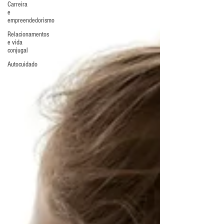
Carreira
e
empreendedorismo
Relacionamentos
e vida
conjugal
Autocuidado