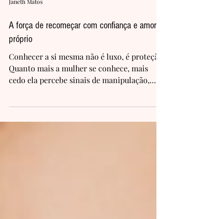
Janeth Matos
A força de recomeçar com confiança e amor-
próprio
Conhecer a si mesma não é luxo, é proteção.
Quanto mais a mulher se conhece, mais
cedo ela percebe sinais de manipulação,
chantagem emocional e comportamentos
que tentam aprisionar em nome de um
“amor” doentio. É como acender a luz em
um quarto escuro: o que antes passava
despercebido torna-se impossível de
ignorar.