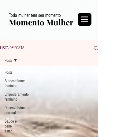
Toda mulher tem seu momento
Momento Mulher
LISTA DE POSTS
Posts
Posts
Autoconfiança
feminina
Empoderamento
feminino
Desenvolvimento
pessoal
Saúde e
bem-
estar