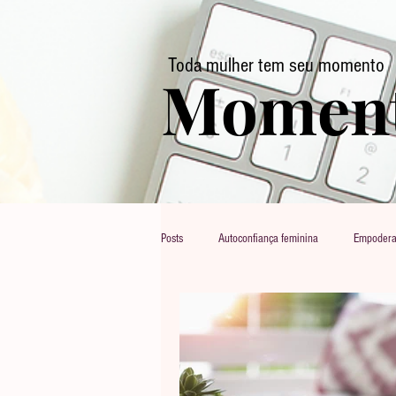
Toda mulher tem seu momento
Moment
Posts
Autoconfiança feminina
Empodera
Relacionamentos e vida conjugal
Auto