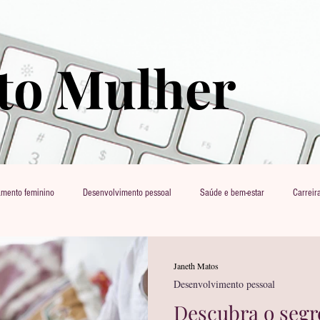
o Mulher
mento feminino
Desenvolvimento pessoal
Saúde e bem-estar
Carreir
cuidado
Janeth Matos
Desenvolvimento pessoal
Descubra o seg