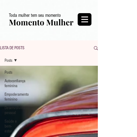
Toda mulher tem seu momento
Momento Mulher
LISTA DE POSTS
Posts
Posts
Autoconfiança
feminina
Empoderamento
feminino
Desenvolvimento
pessoal
Saúde e
bem-
estar